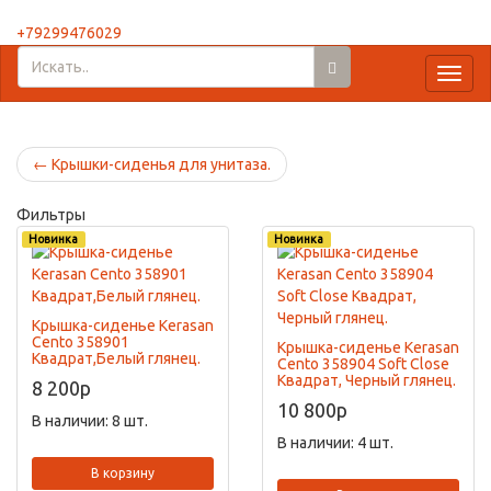
+79299476029
Toggl
naviga
←
Крышки-сиденья для унитаза.
Фильтры
Новинка
Новинка
Крышка-сиденье Kerasan
Cento 358901
Крышка-сиденье Kerasan
Квадрат,Белый глянец.
Cento 358904 Soft Close
Квадрат, Черный глянец.
8 200
p
10 800
p
В наличии: 8 шт.
В наличии: 4 шт.
В корзину