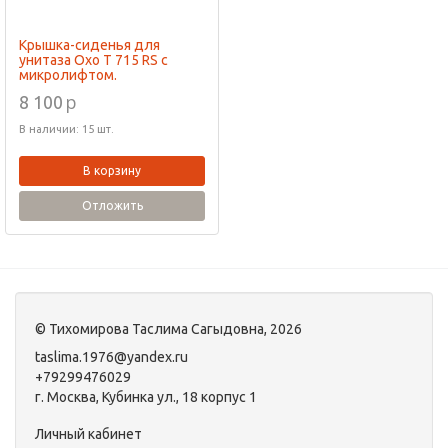
Крышка-сиденья для
унитаза Oxo Т 715 RS с
микролифтом.
p
8 100
В наличии: 15 шт.
В корзину
Отложить
©
Тихомирова Таслима Сагыдовна
, 2026
taslima.1976@yandex.ru
+79299476029
г. Москва, Кубинка ул., 18 корпус 1
Личный кабинет