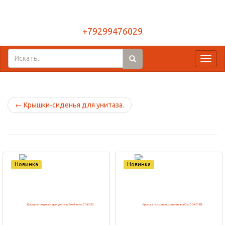
+79299476029
Toggl
naviga
←
Крышки-сиденья для унитаза.
Новинка
Новинка